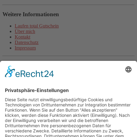
Weitere Informationen
Laufen total Gutschein
Über mich
Kontakt
Datenschutz
Impressum
Aktuelle Artikel
Steigerungsläufe machen schneller (inkl. Video)
Wie beginne ich als unsportlicher Anfänger mit dem Laufen?
Halbmarathon-Trainingsplan für „Anfänger“
Plank-Challenge: Deine persönliche Herausforderung
Grundlagentraining Laufen oder der Beginn der neuen
Laufsaison
Fitnessband Übungen für mehr Kraft
Langsam Laufen im Training
Mit Treppentraining und Treppenlaufen zu Ausdauer und
Kraft
Lauftraining: Fahrtspiel