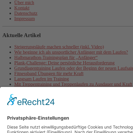
Über mich
Kontakt
Datenschutz
Impressum
Aktuelle Artikel
Steigerungsläufe machen schneller (inkl. Video)
Wie beginne ich als unsportlicher Anfänger mit dem Laufen?
Halbmarathon-Trainingsplan für „Anfänger“
Plank-Challenge: Deine persönliche Herausforderung
Grundlagentraining Laufen oder der Beginn der neuen Laufsai
Fitnessband Übungen für mehr Kraft
Langsam Laufen im Training
Mit Treppentraining und Treppenlaufen zu Ausdauer und Kraft
Lauftraining: Fahrtspiel
Lauftempo steigern und verbessern
© 2026 - Personal Training in Dresden mit Heiko Wache und b
Online-Training