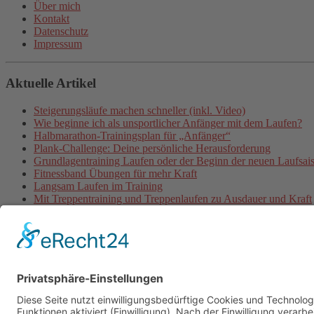
Über mich
Kontakt
Datenschutz
Impressum
Aktuelle Artikel
Steigerungsläufe machen schneller (inkl. Video)
Wie beginne ich als unsportlicher Anfänger mit dem Laufen?
Halbmarathon-Trainingsplan für „Anfänger“
Plank-Challenge: Deine persönliche Herausforderung
Grundlagentraining Laufen oder der Beginn der neuen Laufsai
Fitnessband Übungen für mehr Kraft
Langsam Laufen im Training
Mit Treppentraining und Treppenlaufen zu Ausdauer und Kraft
Lauftraining: Fahrtspiel
Lauftempo steigern und verbessern
© 2026 - Personal Training in Dresden mit Heiko Wache und b
Online-Training