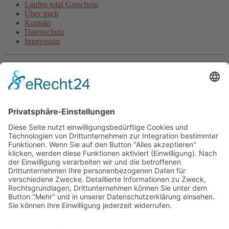
Laufen total Gutschein
Über mich
Kontakt
Datenschutz
Impressum
Aktuelle Artikel
Steigerungsläufe machen schneller (inkl. Video)
Wie beginne ich als unsportlicher Anfänger mit dem Laufen?
Halbmarathon-Trainingsplan für „Anfänger“
Plank-Challenge: Deine persönliche Herausforderung
Grundlagentraining Laufen oder der Beginn der neuen
Laufsaison
Fitnessband Übungen für mehr Kraft
Langsam Laufen im Training
Mit Treppentraining und Treppenlaufen zu Ausdauer und
Kraft
Lauftraining: Fahrtspiel
Lauftempo steigern und verbessern