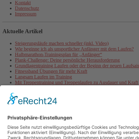
Kontakt
Datenschutz
Impressum
Aktuelle Artikel
Steigerungsläufe machen schneller (inkl. Video)
Wie beginne ich als unsportlicher Anfänger mit dem Laufen?
Halbmarathon-Trainingsplan für „Anfänger“
Plank-Challenge: Deine persönliche Herausforderung
Grundlagentraining Laufen oder der Beginn der neuen Laufsai
Fitnessband Übungen für mehr Kraft
Langsam Laufen im Training
Mit Treppentraining und Treppenlaufen zu Ausdauer und Kraft
Lauftraining: Fahrtspiel
Lauftempo steigern und verbessern
© 2026 - Personal Training in Dresden mit Heiko Wache und b
Online-Training
Kontakt