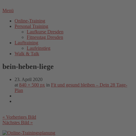
Menü
Online-Training
Personal Training
Laufkurse Dresden
Fitnesstag Dresden
Lauftraining
Laufeinstieg
Walk & Talk
bein-heben-liege
23. April 2020
at
840 × 500 px
in
Fit und gesund bleiben – Dein 28 Tage-
Plan
« Vorheriges Bild
Nächstes Bild »