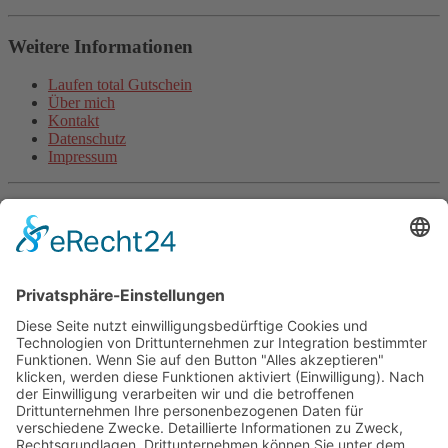
Weitere Informationen
Laufen total Gutschein
Über mich
Kontakt
Datenschutz
Impressum
Aktuelle Artikel
Steigerungsläufe machen schneller (inkl. Video)
Wie beginne ich als unsportlicher Anfänger mit dem Laufen?
Halbmarathon-Trainingsplan für „Anfänger“
Plank-Challenge: Deine persönliche Herausforderung
Grundlagentraining Laufen oder der Beginn der neuen
Laufsaison
Fitnessband Übungen für mehr Kraft
Langsam Laufen im Training
Mit Treppentraining und Treppenlaufen zu Ausdauer und
Kraft
Lauftraining: Fahrtspiel