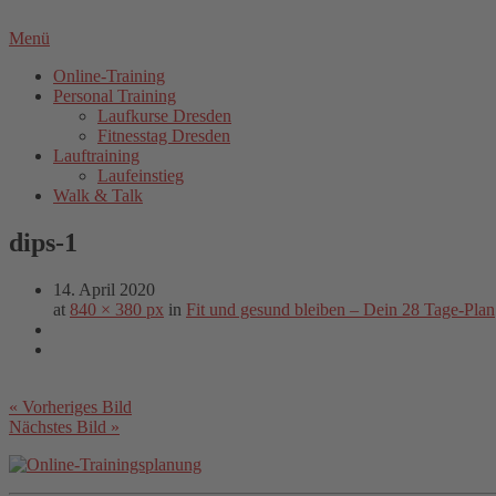
Menü
Online-Training
Personal Training
Laufkurse Dresden
Fitnesstag Dresden
Lauftraining
Laufeinstieg
Walk & Talk
dips-1
14. April 2020
at
840 × 380 px
in
Fit und gesund bleiben – Dein 28 Tage-Plan
« Vorheriges Bild
Nächstes Bild »