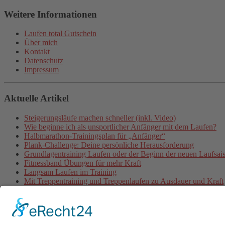
Weitere Informationen
Laufen total Gutschein
Über mich
Kontakt
Datenschutz
Impressum
Aktuelle Artikel
Steigerungsläufe machen schneller (inkl. Video)
Wie beginne ich als unsportlicher Anfänger mit dem Laufen?
Halbmarathon-Trainingsplan für „Anfänger“
Plank-Challenge: Deine persönliche Herausforderung
Grundlagentraining Laufen oder der Beginn der neuen Laufsai
Fitnessband Übungen für mehr Kraft
Langsam Laufen im Training
Mit Treppentraining und Treppenlaufen zu Ausdauer und Kraft
Lauftraining: Fahrtspiel
Lauftempo steigern und verbessern