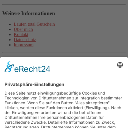
Weitere Informationen
Laufen total Gutschein
Über mich
Kontakt
Datenschutz
Impressum
Aktuelle Artikel
Steigerungsläufe machen schneller (inkl. Video)
Wie beginne ich als unsportlicher Anfänger mit dem Laufen?
Halbmarathon-Trainingsplan für „Anfänger“
Plank-Challenge: Deine persönliche Herausforderung
Grundlagentraining Laufen oder der Beginn der neuen
Laufsaison
Fitnessband Übungen für mehr Kraft
Langsam Laufen im Training
Mit Treppentraining und Treppenlaufen zu Ausdauer und
Kraft
Lauftraining: Fahrtspiel