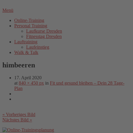
Menü
Online-Training
Personal Training
Laufkurse Dresden
Fitnesstag Dresden
Lauftraining
Laufeinstieg
Walk & Talk
himbeeren
17. April 2020
at
840 × 450 px
in
Fit und gesund bleiben – Dein 28 Tage-
Plan
« Vorheriges Bild
Nächstes Bild »