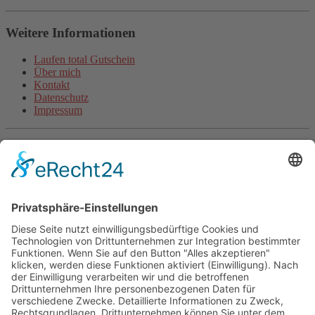
Weitere Informationen
Laufen total Gutschein
Über mich
Kontakt
Datenschutz
Impressum
Aktuelle Artikel
Steigerungsläufe machen schneller (inkl. Video)
Wie beginne ich als unsportlicher Anfänger mit dem Laufen?
Halbmarathon-Trainingsplan für „Anfänger“
Plank-Challenge: Deine persönliche Herausforderung
Grundlagentraining Laufen oder der Beginn der neuen
Laufsaison
Fitnessband Übungen für mehr Kraft
Langsam Laufen im Training
Mit Treppentraining und Treppenlaufen zu Ausdauer und
Kraft
Lauftraining: Fahrtspiel