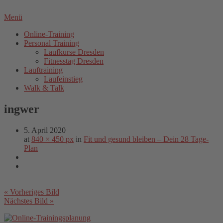
Menü
Online-Training
Personal Training
Laufkurse Dresden
Fitnesstag Dresden
Lauftraining
Laufeinstieg
Walk & Talk
ingwer
5. April 2020
at
840 × 450 px
in
Fit und gesund bleiben – Dein 28 Tage-
Plan
« Vorheriges Bild
Nächstes Bild »