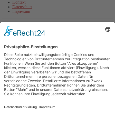
Kontakt
Datenschutz
Impressum
Aktuelle Artikel
Steigerungsläufe machen schneller (inkl. Video)
Wie beginne ich als unsportlicher Anfänger mit dem Laufen?
Halbmarathon-Trainingsplan für „Anfänger“
Plank-Challenge: Deine persönliche Herausforderung
Grundlagentraining Laufen oder der Beginn der neuen
Laufsaison
Fitnessband Übungen für mehr Kraft
Langsam Laufen im Training
Mit Treppentraining und Treppenlaufen zu Ausdauer und
Kraft
Lauftraining: Fahrtspiel
Lauftempo steigern und verbessern
© 2026 - Personal Training in Dresden mit Heiko Wache und
bundesweite Online-Trainingsbetreuung