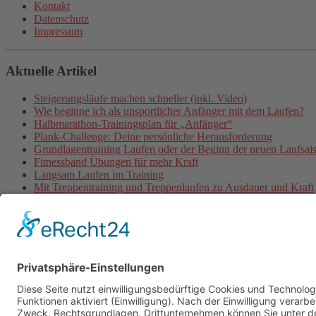
Kontakt
Datenschutz
Impressum
Aktuelle Artikel
Steigerungsläufe machen schneller (inkl. Video)
Wie beginne ich als unsportlicher Anfänger mit dem Laufen?
Halbmarathon-Trainingsplan für „Anfänger“
Plank-Challenge: Deine persönliche Herausforderung
Grundlagentraining Laufen oder der Beginn der neuen Laufsai
Fitnessband Übungen für mehr Kraft
Langsam Laufen im Training
Mit Treppentraining und Treppenlaufen zu Ausdauer und Kraft
Lauftraining: Fahrtspiel
Lauftempo steigern und verbessern
© 2026 - Personal Training in Dresden mit Heiko Wache und b
Online-Training
Kontakt