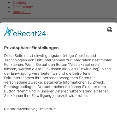
Kontakt
Datenschutz
Impressum
Aktuelle Artikel
Steigerungsläufe machen schneller (inkl. Video)
Wie beginne ich als unsportlicher Anfänger mit dem Laufen?
Halbmarathon-Trainingsplan für „Anfänger“
Plank-Challenge: Deine persönliche Herausforderung
Grundlagentraining Laufen oder der Beginn der neuen
Laufsaison
Fitnessband Übungen für mehr Kraft
Langsam Laufen im Training
Mit Treppentraining und Treppenlaufen zu Ausdauer und
Kraft
Lauftraining: Fahrtspiel
Lauftempo steigern und verbessern
© 2026 - Personal Training in Dresden mit Heiko Wache und
bundesweite Online-Trainingsbetreuung