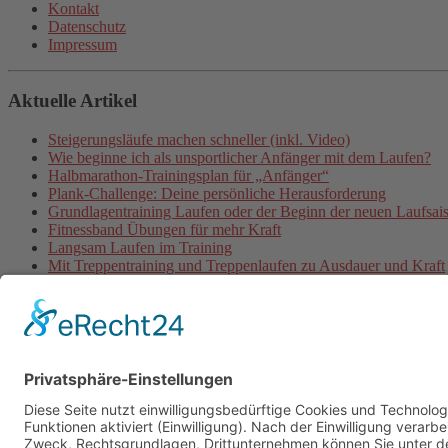
Kontakt
Datenschutz
Impressum
Aktuelle Artikel
Steigerungsläufe machen schneller (inkl. Video)
Wie beginne ich als unsportlicher Anfänger mit dem Laufen?
Halbmarathon-Trainingsplan für „Anfänger“
Plank-Challenge: Deine persönliche Herausforderung
Grundlagentraining Laufen oder der Beginn der neuen Laufsai
Fitnessband Übungen für mehr Kraft
Langsam Laufen im Training
Mit Treppentraining und Treppenlaufen zu Ausdauer und Kraft
Lauftraining: Fahrtspiel
Lauftempo steigern und verbessern
© 2026 - Personal Training in Dresden mit Heiko Wache und b
Online-Training
Kontakt