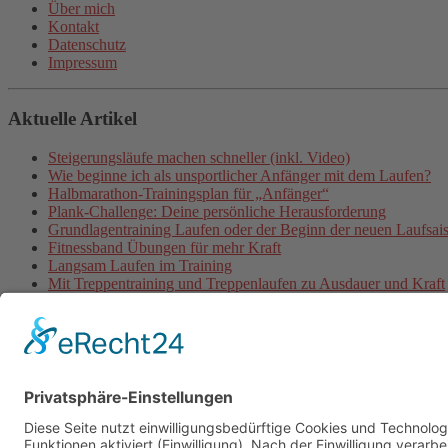
Über mich
Kontakt
Datenschutz
Impressum
Aktuelle Artikel
Steigerungsläufe machen schneller (inkl. Video)
Wie beginne ich als unsportlicher Anfänger mit dem Laufen?
Halbmarathon-Trainingsplan für „Anfänger“
Plank-Challenge: Deine persönliche Herausforderung
Grundlagentraining Laufen oder der Beginn der neuen Laufsai
Fitnessband Übungen für mehr Kraft
Langsam Laufen im Training
Mit Treppentraining und Treppenlaufen zu Ausdauer und Kraft
Lauftraining: Fahrtspiel
Lauftempo steigern und verbessern
© 2026 - Personal Training in Dresden mit Heiko Wache und b
Online-Training