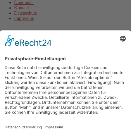
Über mich
Kontakt
Datenschutz
Impressum
Aktuelle Artikel
Steigerungsläufe machen schneller (inkl. Video)
Wie beginne ich als unsportlicher Anfänger mit dem Laufen?
Halbmarathon-Trainingsplan für „Anfänger“
Plank-Challenge: Deine persönliche Herausforderung
Grundlagentraining Laufen oder der Beginn der neuen
Laufsaison
Fitnessband Übungen für mehr Kraft
Langsam Laufen im Training
Mit Treppentraining und Treppenlaufen zu Ausdauer und
Kraft
Lauftraining: Fahrtspiel
Lauftempo steigern und verbessern
© 2026 - Personal Training in Dresden mit Heiko Wache und