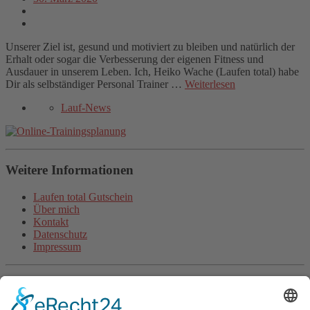
Unserer Ziel ist, gesund und motiviert zu bleiben und natürlich der
Erhalt oder sogar die Verbesserung der eigenen Fitness und
Ausdauer in unserem Leben. Ich, Heiko Wache (Laufen total) habe
Dir als selbständiger Personal Trainer …
Weiterlesen
Lauf-News
Weitere Informationen
Laufen total Gutschein
Über mich
Kontakt
Datenschutz
Impressum
Aktuelle Artikel