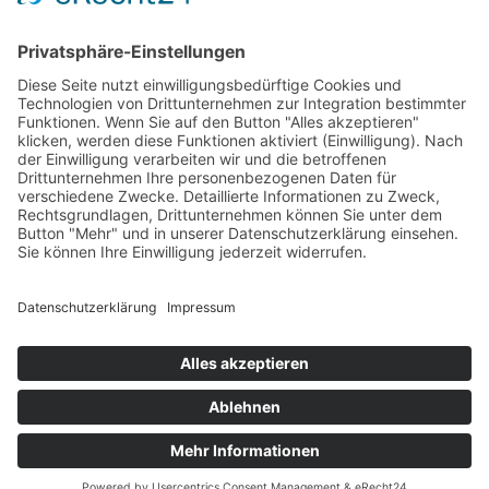
Steigerungsläufe machen schneller (inkl. Video)
Wie beginne ich als unsportlicher Anfänger mit dem Laufen?
Halbmarathon-Trainingsplan für „Anfänger“
Plank-Challenge: Deine persönliche Herausforderung
Grundlagentraining Laufen oder der Beginn der neuen
Laufsaison
Fitnessband Übungen für mehr Kraft
Langsam Laufen im Training
Mit Treppentraining und Treppenlaufen zu Ausdauer und
Kraft
Lauftraining: Fahrtspiel
Lauftempo steigern und verbessern
© 2026 - Personal Training in Dresden mit Heiko Wache und
bundesweite Online-Trainingsbetreuung
Online-Training
Kontakt
Datenschutz
Impressum
Top