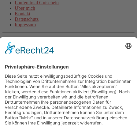
Laufen total Gutschein
Über mich
Kontakt
Datenschutz
Impressum
Aktuelle Artikel
Steigerungsläufe machen schneller (inkl. Video)
Wie beginne ich als unsportlicher Anfänger mit dem Laufen?
Halbmarathon-Trainingsplan für „Anfänger“
Plank-Challenge: Deine persönliche Herausforderung
Grundlagentraining Laufen oder der Beginn der neuen
Laufsaison
Fitnessband Übungen für mehr Kraft
Langsam Laufen im Training
Mit Treppentraining und Treppenlaufen zu Ausdauer und
Kraft
Lauftraining: Fahrtspiel
Lauftempo steigern und verbessern