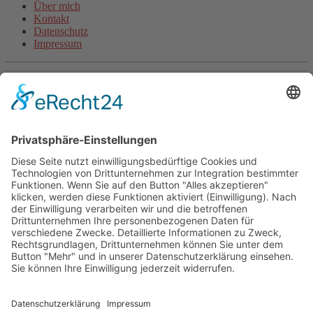
Über mich
Kontakt
Datenschutz
Impressum
Aktuelle Artikel
Steigerungsläufe machen schneller (inkl. Video)
Wie beginne ich als unsportlicher Anfänger mit dem Laufen?
Halbmarathon-Trainingsplan für „Anfänger“
Plank-Challenge: Deine persönliche Herausforderung
Grundlagentraining Laufen oder der Beginn der neuen
Laufsaison
Fitnessband Übungen für mehr Kraft
Langsam Laufen im Training
Mit Treppentraining und Treppenlaufen zu Ausdauer und
Kraft
Lauftraining: Fahrtspiel
Lauftempo steigern und verbessern
© 2026 - Personal Training in Dresden mit Heiko Wache und